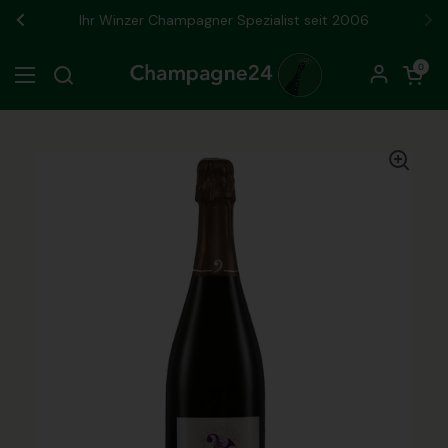
Zum Inhalt springen
Ihr Winzer Champagner Spezialist seit 2006
Zurück
We
Warenkorb öf
0
Menü öffnen