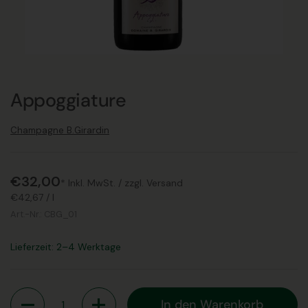
Appoggiature
Champagne B.Girardin
€32,00
* Inkl. MwSt. /
zzgl. Versand
€42,67
/
l
Art.-Nr.:
CBG_01
Lieferzeit: 2–4 Werktage
Anzahl
In den Warenkorb