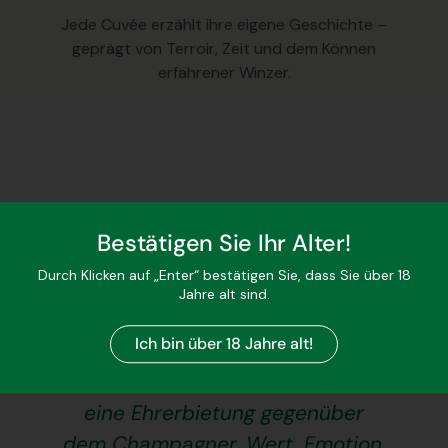
Jede Cuvée erzählt ihre eigene Geschichte –
geprägt von Terroir, Zeit und dem Können
erfahrener Winzer.
Bestätigen Sie Ihr Alter!
"Mein Vater holte sonntags zu
Durch Klicken auf „Enter“ bestätigen Sie, dass Sie über 18
jedem besonderen Anlass gerne
Jahre alt sind.
einen etwas älteren Champagner
Ich bin über 18 Jahre alt!
hervor. Ich spürte bei ihm eine
Art feierlichen Moment, fast wie
eine Ehrerbietung gegenüber
dem Champagner. Wert, Emotion,