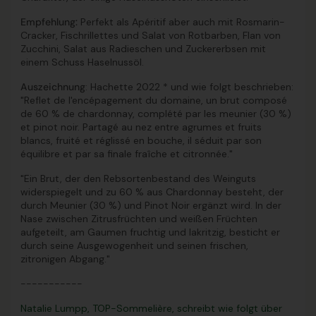
Empfehlung:
Perfekt als Apéritif aber auch mit Rosmarin-
Cracker, Fischrillettes und Salat von Rotbarben, Flan von
Zucchini, Salat aus Radieschen und Zuckererbsen mit
einem Schuss Haselnussöl.
Auszeichnung
: Hachette 2022 * und wie folgt beschrieben:
"Reflet de l'encépagement du domaine, un brut composé
de 60 % de chardonnay, complété par les meunier (30 %)
et pinot noir. Partagé au nez entre agrumes et fruits
blancs, fruité et réglissé en bouche, il séduit par son
équilibre et par sa finale fraîche et citronnée."
"Ein Brut, der den Rebsortenbestand des Weinguts
widerspiegelt und zu 60 % aus Chardonnay besteht, der
durch Meunier (30 %) und Pinot Noir ergänzt wird. In der
Nase zwischen Zitrusfrüchten und weißen Früchten
aufgeteilt, am Gaumen fruchtig und lakritzig, besticht er
durch seine Ausgewogenheit und seinen frischen,
zitronigen Abgang."
-----------
Natalie Lumpp, TOP-Sommelière, schreibt wie folgt über