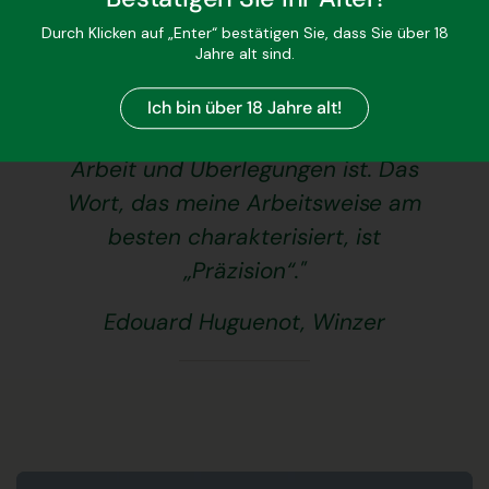
ausfallen. Zumal sie sich nur auf
Durch Klicken auf „Enter“ bestätigen Sie, dass Sie über 18
Jahre alt sind.
eine kurze Verkostung bezieht –
ein ultimatives Vergnügen, das
Ich bin über 18 Jahre alt!
jedoch das Ergebnis mehrjähriger
Arbeit und Überlegungen ist. Das
Wort, das meine Arbeitsweise am
besten charakterisiert, ist
„Präzision“."
Edouard Huguenot, Winzer