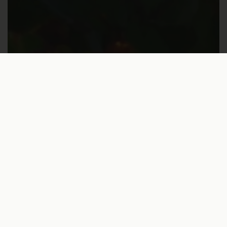
€75,00
In den Warenkorb
KEINE KOMPROMISSE
Nur die besten Champagner
von erlesenen Winzern
Jede Flasche erzählt eine
Geschichte – von den
Weinbergen bis ins Glas.
Sorgfältig ausgewählt,
geprägt von Tradition und
echter Leidenschaft.