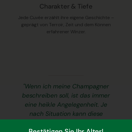
Charakter & Tiefe
Jede Cuvée erzählt ihre eigene Geschichte –
geprägt von Terroir, Zeit und dem Können
erfahrener Winzer.
"Wenn ich meine Champagner
beschreiben soll, ist das immer
eine heikle Angelegenheit. Je
nach Situation kann diese
Beschreibung langweilig,
Bestätigen Sie Ihr Alter!
hochtrabend oder zu knapp