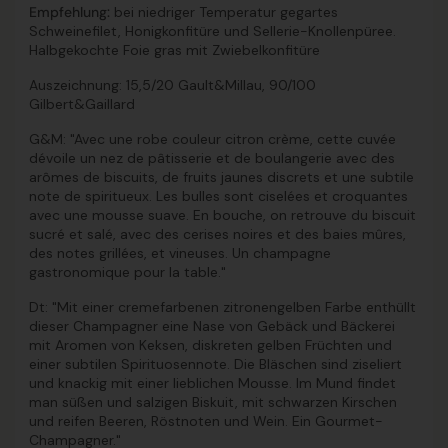
Empfehlung:
bei niedriger Temperatur gegartes
Schweinefilet, Honigkonfitüre und Sellerie-Knollenpüree.
Halbgekochte Foie gras mit Zwiebelkonfitüre
Auszeichnung
: 15,5/20 Gault&Millau, 90/100
Gilbert&Gaillard
G&M: "Avec une robe couleur citron crème, cette cuvée
dévoile un nez de pâtisserie et de boulangerie avec des
arômes de biscuits, de fruits jaunes discrets et une subtile
note de spiritueux. Les bulles sont ciselées et croquantes
avec une mousse suave. En bouche, on retrouve du biscuit
sucré et salé, avec des cerises noires et des baies mûres,
des notes grillées, et vineuses. Un champagne
gastronomique pour la table."
Dt: "Mit einer cremefarbenen zitronengelben Farbe enthüllt
dieser Champagner eine Nase von Gebäck und Bäckerei
mit Aromen von Keksen, diskreten gelben Früchten und
einer subtilen Spirituosennote. Die Bläschen sind ziseliert
und knackig mit einer lieblichen Mousse. Im Mund findet
man süßen und salzigen Biskuit, mit schwarzen Kirschen
und reifen Beeren, Röstnoten und Wein. Ein Gourmet-
Champagner."