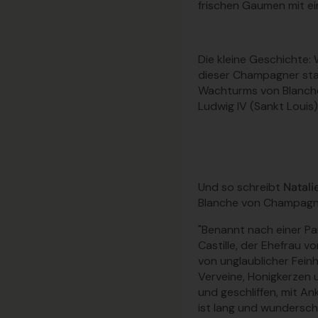
frischen Gaumen mit e
Die kleine Geschichte
:
dieser Champagner sta
Wachturms von Blanche 
Ludwig IV (Sankt Louis)
Und so schreibt
Natal
Blanche von Champagne
"Benannt nach einer P
Castille, der Ehefrau 
von unglaublicher Feinh
Verveine, Honigkerzen 
und geschliffen, mit A
ist lang und wundersch