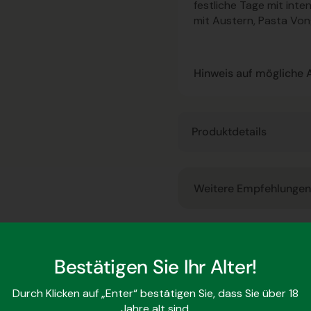
festliche Tage mit inte
mit Austern, Pasta Vong
Hinweis auf mögliche Al
Produktdetails
Weitere Empfehlungen
Mehr über den Winze
Bestätigen Sie Ihr Alter!
Durch Klicken auf „Enter“ bestätigen Sie, dass Sie über 18
Jahre alt sind.