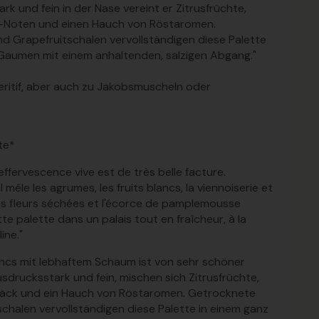
rk und fein in der Nase vereint er Zitrusfrüchte,
e-Noten und einen Hauch von Röstaromen.
 Grapefruitschalen vervollständigen diese Palette
 Gaumen mit einem anhaltenden, salzigen Abgang."
peritif, aber auch zu Jakobsmuscheln oder
te*
effervescence vive est de très belle facture.
il mêle les agrumes, les fruits blancs, la viennoiserie et
Les fleurs séchées et l'écorce de pamplemousse
e palette dans un palais tout en fraîcheur, à la
ine."
lancs mit lebhaftem Schaum ist von sehr schöner
sdrucksstark und fein, mischen sich Zitrusfrüchte,
bäck und ein Hauch von Röstaromen. Getrocknete
chalen vervollständigen diese Palette in einem ganz