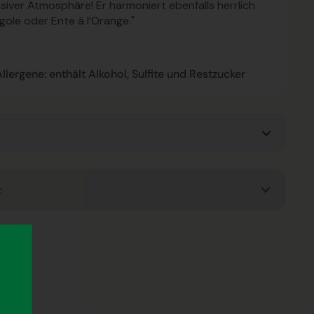
nsiver Atmosphäre! Er harmoniert ebenfalls herrlich
ole oder Ente à l’Orange."
lergene: enthält Alkohol, Sulfite und Restzucker
:
r