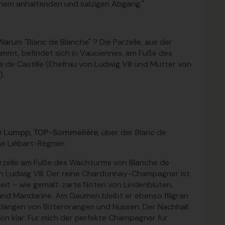
inem anhaltenden und salzigen Abgang."
 Warum "Blanc de Blanch
e
" ? Die Parzelle, aus der
mmt, befindet sich in Vauciennes, am Fuße des
de Castille (Ehefrau von Ludwig VIII und Mutter von
).
ie Lumpp
,
TOP-Sommelière
, über der Blanc de
 Liébart-Régnier:
arzelle am Fuße des Wachturms von Blanche de
von Ludwig VIII. Der reine Chardonnay-Champagner ist
eit – wie gemalt: zarte Noten von Lindenblüten,
und Mandarine. Am Gaumen bleibt er ebenso filigran
nklängen von Bitterorangen und Nüssen. Der Nachhall
ön klar. Für mich der perfekte Champagner für