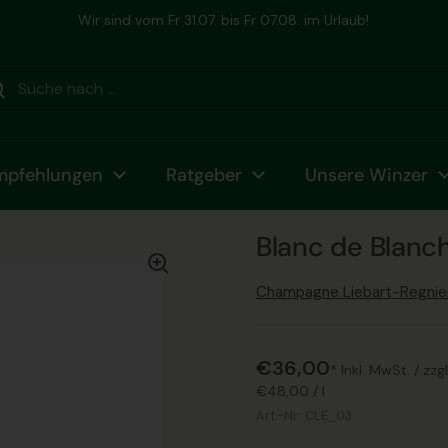
Ihr Winzer Champagner Spezialist seit 2006
mpfehlungen
Ratgeber
Unsere Winzer
Blanc de Blanc
Champagne Liebart-Regnie
€36,00
* Inkl. MwSt. /
zzg
€48,00
/
l
Art.-Nr.:
CLE_03