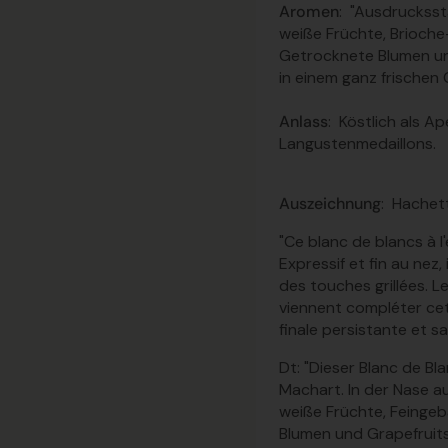
Aromen
:
"Ausdruckssta
weiße Früchte, Brioch
Getrocknete Blumen und
in einem ganz frischen
Anlass
: Köstlich als A
Langustenmedaillons.
Auszeichnung
:
Hachet
"Ce blanc de blancs à l'
Expressif et fin au nez, 
des touches grillées. 
viennent compléter cett
finale persistante et sal
Dt: "Dieser Blanc de B
Machart. In der Nase au
weiße Früchte, Feinge
Blumen und Grapefruits