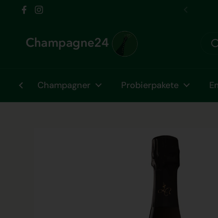
Zum Inhalt springen
Wir sind vom Fr 31.07. bis Fr 07.08. im Urlaub!
Facebook
Instagram
Zurück
Champagner
Probierpakete
E