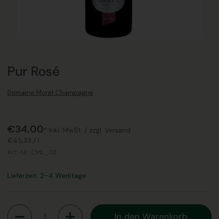
Pur Rosé
Domaine Morel Champagne
€34,00
* Inkl. MwSt. /
zzgl. Versand
€45,33
/
l
Art.-Nr.:
CML_03
Lieferzeit: 2–4 Werktage
Anzahl
In den Warenkorb