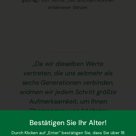
geprägt von Terroir, Zeit und dem Können
erfahrener Winzer.
„Da wir dieselben Werte
vertreten, die uns seitmehr als
sechs Generationen verbinden,
widmen wir jedem Schritt größte
Aufmerksamkeit, um Ihnen
Champagner von höchster
Qualität zu garantieren. Als
Bestätigen Sie Ihr Alter!
Liebhaber des Pinot Noir seit
Durch Klicken auf „Enter“ bestätigen Sie, dass Sie über 18