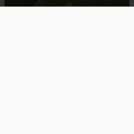
KEINE KOMPROMISSE
€34,00
In den Warenkorb
Nur die besten Champagner
von erlesenen Winzern
Jede Flasche erzählt eine
Geschichte – von den
Weinbergen bis ins Glas.
Sorgfältig ausgewählt,
geprägt von Tradition und
echter Leidenschaft.
Häufig gestellte Fragen