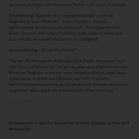
weichen Auftakt mit intensiven Noten von roten Früchten.
Empfehlung:
Aperitif mit Freunden/Familie oder als
Begleitung einer Mahlzeit: Sushi, Sashimi, Fleisch
(gebratenes Rindfleisch, Entenbrust), Wurstwaren und
Käse. Dessert mit roten Früchten oder einfach allein nur
aus Freude an seiner köstlichen Fruchtigkeit!
Auszeichnung
: Guide Hachette**
"Dieser 36 Monate im Keller gereifte Rosé, ein reiner Pinot
Noir aus Les Riceys, bietet genau das, was man von einem
Rosé de Saignée erwartet: eine intensive Farbe, eine Nase
voller roter Früchte und Beeren, die sich in einem
harmonischen Geschmack wiederfinden. Er kann ein Essen
begleiten, aber auch ein Dessert mit roten Früchten.."
--------
Hinweis auf mögliche Allergene: enthält Alkohol, Sulfite und
Restzucker