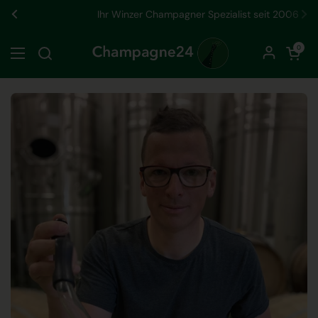
Zum Inhalt springen
Ihr Winzer Champagner Spezialist seit 2006
Zurück
We
Warenkorb öf
0
Menü öffnen