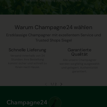
einlösbar. Abmeldung jederzeit möglich.)
Warum Champagne24 wählen
Erstklassige Champagner mit exzellentem Service und
Trusted Shops Siegel
Schnelle Lieferung
Garantierte
Qualität
Versand innerhalb von 24
Stunden. Ihre Bestellung
Alle unsere Champagner
kommt sicher und schnell zu
werden sorgfältig ausgewählt
Ihnen nach Hause.
und gelagert. Authentizität
garantiert.
1
/
2
Vorherige Folie
Nächste Folie