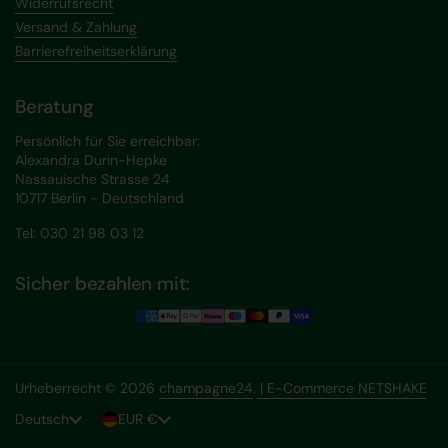
Widerrufsrecht
Versand & Zahlung
Barrierefreiheitserklärung
Beratung
Persönlich für Sie erreichbar:
Alexandra Durin-Hepke
Nassauische Strasse 24
10717 Berlin - Deutschland
Tel: 030 21 98 03 12
Sicher bezahlen mit:
Urheberrecht © 2026
champagne24
.
| E-Commerce NETSHAKE
Sprache
Deutsch
Land/Region
EUR €