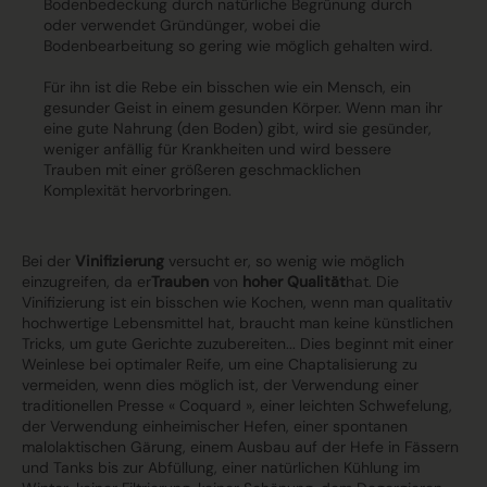
Bodenbedeckung durch natürliche Begrünung durch
oder verwendet Gründünger, wobei die
Bodenbearbeitung so gering wie möglich gehalten wird.
Für ihn ist die Rebe ein bisschen wie ein Mensch
, ein
gesunder Geist in einem gesunden Körper. Wenn man ihr
eine gute Nahrung (den Boden) gibt, wird sie gesünder,
weniger anfällig für Krankheiten und wird bessere
Trauben mit einer größeren geschmacklichen
Komplexität hervorbringen.
Bei der
Vinifizierung
versucht er, so wenig wie möglich
einzugreifen, da er
Trauben
von
hoher Qualität
hat. Die
Vinifizierung ist ein bisschen wie Kochen, wenn man qualitativ
hochwertige Lebensmittel hat, braucht man keine künstlichen
Tricks, um gute Gerichte zuzubereiten... Dies beginnt mit einer
Weinlese bei optimaler Reife, um eine Chaptalisierung zu
vermeiden, wenn dies möglich ist, der Verwendung einer
traditionellen Presse « Coquard », einer leichten Schwefelung,
der Verwendung einheimischer Hefen, einer spontanen
malolaktischen Gärung, einem Ausbau auf der Hefe in Fässern
und Tanks bis zur Abfüllung, einer natürlichen Kühlung im