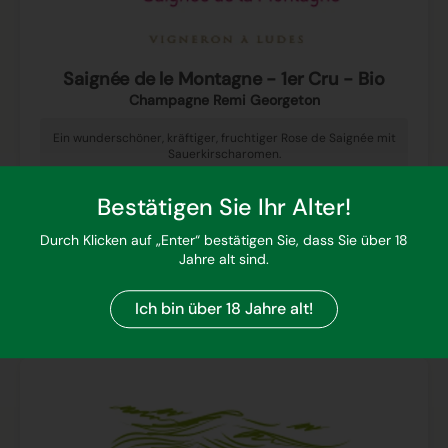
Saignée de le Montagne - 1er Cru - Bio
Champagne Remi Georgeton
Ein wunderschöner, kräftiger, fruchtiger Rose de Saignée mit
Sauerkirscharomen.
Sofort verfügbar, Lieferzeit 1–3 Tage (abhängig vom
Bestätigen Sie Ihr Alter!
Lieferland)
€57,90
Durch Klicken auf „Enter“ bestätigen Sie, dass Sie über 18
Inhalt: 0.75 l l (€77,20 / 1 l)
Jahre alt sind.
Preise inkl. MwSt. zzgl. Versandkosten
In den Warenkorb
Ich bin über 18 Jahre alt!