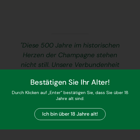
"Diese 500 Jahre im historischen
Herzen der Champagne stehen
nicht still. Unsere Verbundenheit
mit dem Terroir geht einher mit
Bestätigen Sie Ihr Alter!
ständiger Aufmerksamkeit im
Streben nach immer besserer
Durch Klicken auf „Enter“ bestätigen Sie, dass Sie über 18
Jahre alt sind.
Qualität."
Ich bin über 18 Jahre alt!
Charles Philpponnat