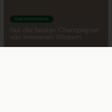
KEINE KOMPROMISSE
Nur die besten Champagner
von erlesenen Winzern
Jede Flasche erzählt eine
Geschichte – von den
Weinbergen bis ins Glas.
Sorgfältig ausgewählt,
geprägt von Tradition und
echter Leidenschaft.