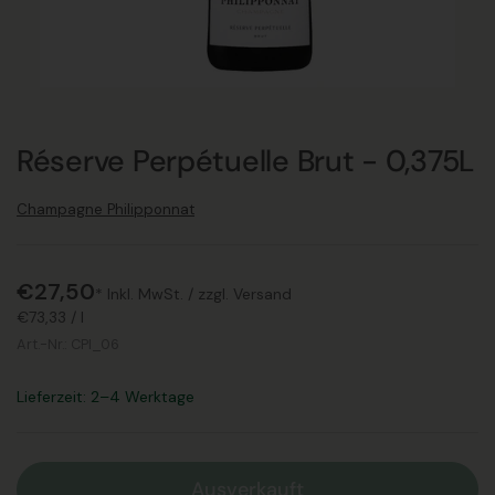
Réserve Perpétuelle Brut - 0,375L
Champagne Philipponnat
€27,50
* Inkl. MwSt. /
zzgl. Versand
€73,33
/
l
Art.-Nr.:
CPI_06
Lieferzeit: 2–4 Werktage
Ausverkauft