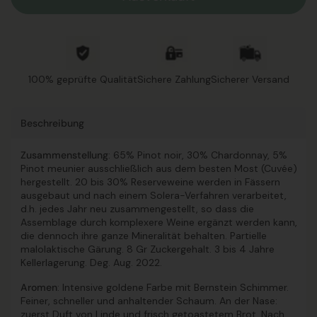
100% geprüfte Qualität
Sichere Zahlung
Sicherer Versand
Beschreibung
Zusammenstellung
: 65% Pinot noir, 30% Chardonnay, 5%
Pinot meunier ausschließlich aus dem besten Most (Cuvée)
hergestellt. 20 bis 30% Reserveweine werden in Fässern
ausgebaut und nach einem Solera-Verfahren verarbeitet,
d.h. jedes Jahr neu zusammengestellt, so dass die
Assemblage durch komplexere Weine ergänzt werden kann,
die dennoch ihre ganze Mineralität behalten. Partielle
malolaktische Gärung. 8 Gr Zuckergehalt. 3 bis 4 Jahre
Kellerlagerung. Deg. Aug. 2022.
Aromen
: Intensive goldene Farbe mit Bernstein Schimmer.
Feiner, schneller und anhaltender Schaum. An der Nase:
zuerst Duft von Linde und frisch getoastetem Brot. Nach