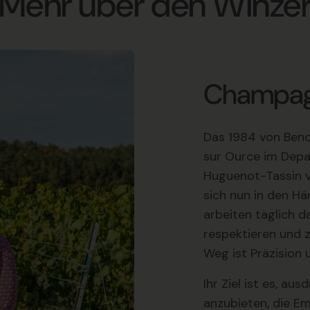
Mehr über den Winze
Champag
Das 1984 von Beno
sur Ource im Dep
Huguenot-Tassin v
sich nun in den Hä
arbeiten täglich d
respektieren und 
Weg ist Präzision 
Ihr Ziel ist es, a
anzubieten, die Em