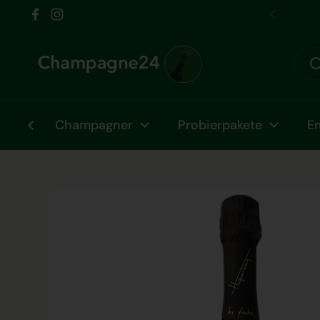
Zum Inhalt springen
 vom Fr 31.07. bis Fr 07.08. im Urlaub!
Facebook
Instagram
Zurück
Champagner
Probierpakete
E