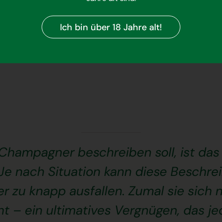
Sorgfältige Herstellung
Ich bin über 18 Jahre alt!
Vom Weinberg bis zur Flasche wird jeder Schritt
mit größter Präzision und Hingabe ausgeführt.
hampagner beschreiben soll, ist das
Je nach Situation kann diese Beschrei
 zu knapp ausfallen. Zumal sie sich n
t – ein ultimatives Vergnügen, das j