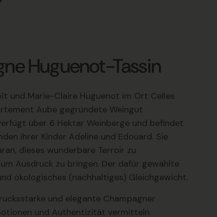
r
ne Huguenot-Tassin
ît und Marie-Claire Huguenot im Ort Celles
artement Aube gegründete Weingut
erfügt über 6 Hektar Weinberge und befindet
nden ihrer Kinder Adeline und Edouard. Sie
aran, dieses wunderbare Terroir zu
zum Ausdruck zu bringen. Der dafür gewählte
und ökologisches (nachhaltiges) Gleichgewicht.
usdrucksstarke und elegante Champagner
otionen und Authentizität vermitteln.