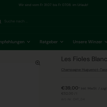
Ihr Winzer Champagner Spezialist seit 2006
mpfehlungen
Ratgeber
Unsere Winzer
Les Fioles Blan
Champagne Huguenot-Tass
€39,00
* Inkl. MwSt. /
zzgl
€52,00
/
l
Art.-Nr.:
CHT_04