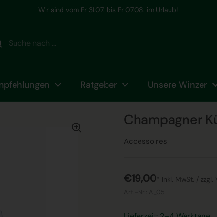
08. im Urlaub!
Ihr Winzer
mpfehlungen
Ratgeber
Unsere Winzer
Champagner Kü
Accessoires
€19,00
* Inkl. MwSt. /
zzgl.
Art.-Nr.:
A_05
Lieferzeit: 2–4 Werktage