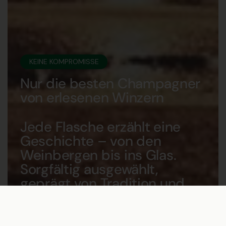
KEINE KOMPROMISSE
Nur die besten Champagner
von erlesenen Winzern
Jede Flasche erzählt eine
Geschichte – von den
Weinbergen bis ins Glas.
Sorgfältig ausgewählt,
geprägt von Tradition und
echter Leidenschaft.
€82,00
In den Warenkorb