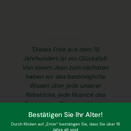
"Dieses Erbe aus dem 19.
Jahrhundert ist ein Glücksfall:
Von einem Jean zum nächsten
haben wir das bestmögliche
Wissen über jede unserer
Rebstöcke, jede Nuance des
Terroirs von Bouzy und jeden
Winkel unseres Weinkellers
Bestätigen Sie Ihr Alter!
geerbt. Und die 8. Generation
Durch Klicken auf „Enter“ bestätigen Sie, dass Sie über 18
profitiert von den großartigen
Jahre alt sind.