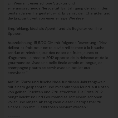
Ein Wein mit einer schöne Struktur und
eine ansprechende Nervosität. Ein Jahrgang der nur in den
besten Jahren hergestellt wird. Er verrät den Charakter und
die Einzigartigkeit von einer einzige Weinlese!
Empfehlung:
Ideal als Aperitif und als Begleiter von Ihre
Speisen.
Auszeichnung
: 15,5/20 GM mit folgende Bewertung : "
Nez
délicat et frais pour cette cuvée millésimée à la bouche
tendue et minérale, sur des notes de fruits jaunes et
d’agrumes. La récolte 2012 apporte de la richesse et de la
gourmandise. Avec une belle finale ample et longue, ce
champagne pourra se servir avec un poulet aux
écrevisses."
Auf Dt: "Zarte und frische Nase für diesen Jahrgangswein
mit einem gespannten und mineralischen Mund, auf Noten
von gelben Früchten und Zitrusfrüchten. Die Ernte 2012
bringt Reichtum und Gourmandise. Mit einem schönen
vollen und langen Abgang kann dieser Champagner zu
einem Huhn mit Flusskrebsen serviert werden."
------