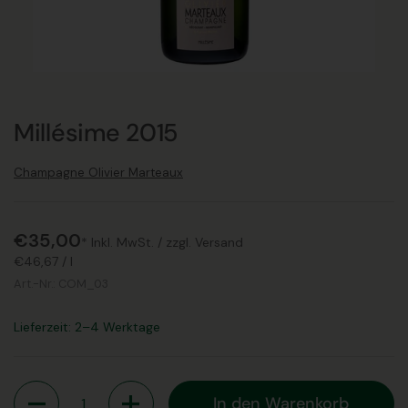
Millésime 2015
Champagne Olivier Marteaux
€35,00
* Inkl. MwSt. /
zzgl. Versand
€46,67
/
l
Art.-Nr.:
COM_03
Lieferzeit: 2–4 Werktage
Anzahl
In den Warenkorb