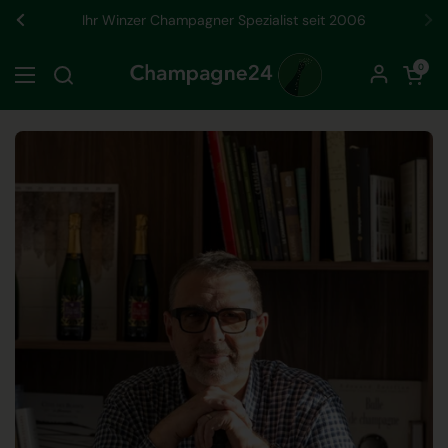
Zum Inhalt springen
Ihr Winzer Champagner Spezialist seit 2006
Zurück
We
Warenkorb öf
0
Menü öffnen