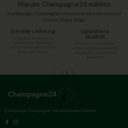
Warum Champagne24 wählen
Erstklassige Champagner mit exzellentem Service und
Trusted Shops Siegel
Schnelle Lieferung
Garantierte
Qualität
Versand innerhalb von 24
Stunden. Ihre Bestellung
Alle unsere Champagner
kommt sicher und schnell zu
werden sorgfältig ausgewählt
Ihnen nach Hause.
und gelagert. Authentizität
garantiert.
1
/
2
Vorherige Folie
Nächste Folie
Erstklassige Champagner mit exzellentem Service
Facebook
Instagram