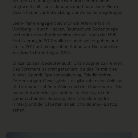
Seit der Gründung haben sich drei Generationen
abgewechselt. Louis, Jacques und heute Jean-Pierre
Vazart haben zur Entwicklung der Domaine beigetragen.
Jean-Pierre engagiert sich für die Artenvielfalt im
Weinberg – durch Hecken, Baumschutz, Bodenpflege
und reduzierten Betriebsmitteleinsatz. Nach der HVE-
Zertifizierung in 2012 wollte er noch weiter gehen und
stellte 2017 auf biologischen Anbau um. Die erste Bio-
zertifizierte Ernte folgte 2020.
Winzer zu sein bedeutet auch, Champagner zu kreieren.
Das Sortiment ist breit gefächert, da das Terroir dies
zulässt. Aperitif, Speisenbegleitung, Feierlichkeiten,
Entdeckungen, Geselligkeit – es gibt zahlreiche Anlässe
für Liebhaber schöner Weine und der Gastronomie. Die
neuen Etikettendesigns stehen im Einklang mit der
vorherrschenden Rebsorte, dem Chardonnay. Im
Hintergrund der Etiketten ist ein Chardonnay-Blatt zu
sehen.