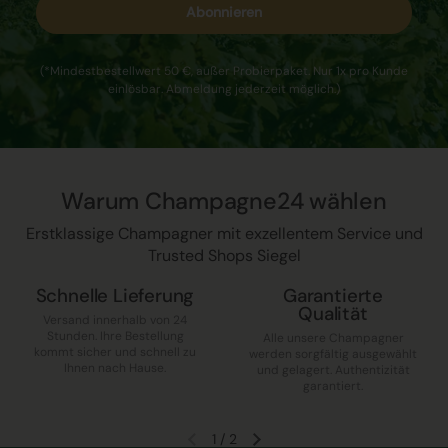
Abonnieren
(*Mindestbestellwert 50 €, außer Probierpaket. Nur 1x pro Kunde
einlösbar. Abmeldung jederzeit möglich.)
Warum Champagne24 wählen
Erstklassige Champagner mit exzellentem Service und
Trusted Shops Siegel
Schnelle Lieferung
Garantierte
Qualität
Versand innerhalb von 24
Stunden. Ihre Bestellung
Alle unsere Champagner
kommt sicher und schnell zu
werden sorgfältig ausgewählt
Ihnen nach Hause.
und gelagert. Authentizität
garantiert.
1
/
2
Vorherige Folie
Nächste Folie