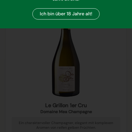
Ich bin über 18 Jahre alt!
Le Grillon 1er Cru
Domaine Mea Champagne
Ein charaktervoller Champagner, elegant mit komplexen
Aromen von reifen gelben Früchten.