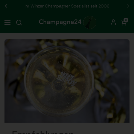
Zum Inhalt springen
Ihr Winzer Champagner Spezialist seit 2006
Zurück
We
Warenkorb öf
0
Menü öffnen