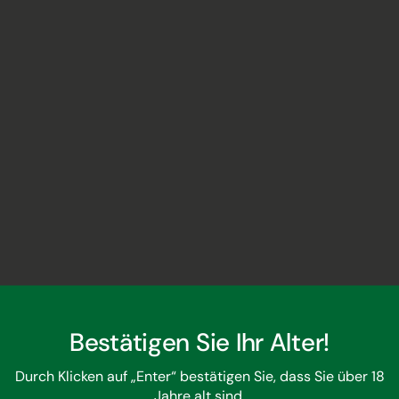
das Haus leite, das seine Vorfahren gegründet haben. Und wei
Bestätigen Sie Ihr Alter!
lipponnat­-Stammsitz in Mareuil entfernt. Es zählt nicht nur 
agner sind Assemblagen. Bei Philipponnat ist das anders. Hie
Durch Klicken auf „Enter“ bestätigen Sie, dass Sie über 18
ipponnat-Weine, sowie ein Mikroklima mit 1,5°C über dem Tem
Jahre alt sind.