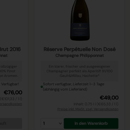
Brut 2016
Réserve Perpétuelle Non Dosé
nnat
Champagne Philipponnat
großzügiger
Ein klarer, frischer und ausgewogener
00% Pinot
Champagner perfekt als Aperitif! 91/100
von Aromen.
Gault&Millau, Hachette*
 Verfügbar!
Sofort verfügbar, Lieferzeit 1–3 Tage
(abhängig vom Lieferland)
€76,00
€49,00
 (€101,33 / 1 l)
 Versandkosten
Inhalt: 0.75 l l (€65,33 / 1 l)
Preise inkl. MwSt. zzgl. Versandkosten
auft
In den Warenkorb