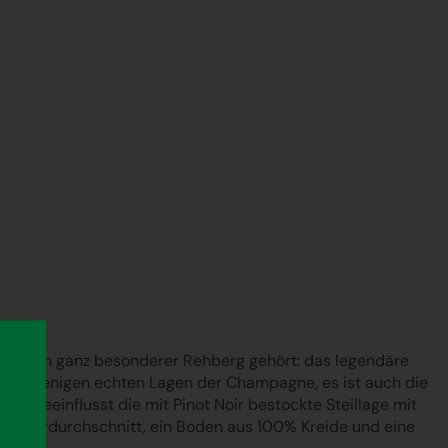
l dazu ein ganz besonderer Rehberg gehört: das legendäre
zu den wenigen echten Lagen der Champagne, es ist auch die
r beeinflusst die mit Pinot Noir bestockte Steillage mit
peraturdurchschnitt, ein Boden aus 100% Kreide und eine