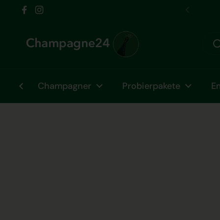
Zum Inhalt springen
 vom Fr 31.07. bis Fr 07.08. im Urlaub!
Facebook
Instagram
Zurück
Champagner
Probierpakete
E