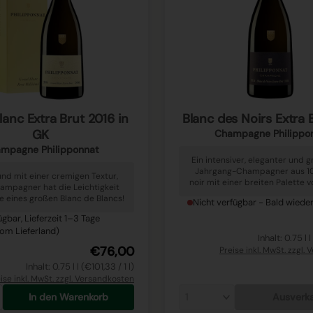
anc Extra Brut 2016 in
Blanc des Noirs Extra 
GK
Champagne Philippo
mpagne Philipponnat
Ein intensiver, eleganter und 
Jahrgang-Champagner aus 1
und mit einer cremigen Textur,
noir mit einer breiten Palette 
ampagner hat die Leichtigkeit
e eines großen Blanc de Blancs!
Nicht verfügbar - Bald wieder
ügbar, Lieferzeit 1–3 Tage
om Lieferland)
Inhalt: 0.75 l l
€76,00
Preise inkl. MwSt. zzgl.
Inhalt: 0.75 l l (€101,33 / 1 l)
ise inkl. MwSt. zzgl. Versandkosten
In den Warenkorb
Ausverk