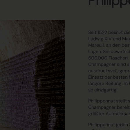
Philip
Seit 1522 besitzt di
Ludwig XIV und Mag
Mareuil, an den be
Lagen. Sie bewirtsc
600.000 Flaschen. P
Champagner sind st
ausdrucksvoll, gepr
Einsatz der besten 
längere Reifung im K
so einzigartig!
Philipponnat stellt 
Champagner bereitet
größter Aufmerksam
Philipponnat jeden 