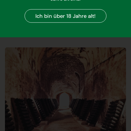
noch wurde es rasch zum Symbol des Hauses. Warum es einen
Ich bin über 18 Jahre alt!
rte der Champagne, die am meisten Sonne benötigt», kommentier
os, an der Kalkflanke der Montagne de Reims, reift er besonder
en.»