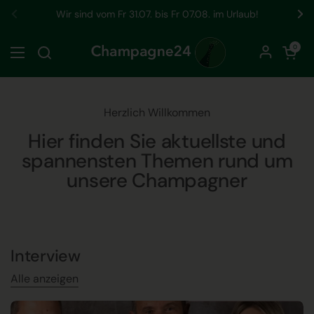
Zum Inhalt springen
Ihr Winzer Champagner Spezialist seit 2006
Zurück
We
Warenkorb öf
0
Menü öffnen
Herzlich Willkommen
Hier finden Sie aktuellste und
spannensten Themen rund um
unsere Champagner
Interview
Alle anzeigen