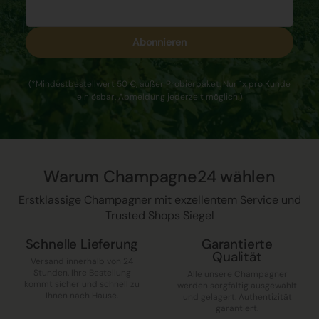
Abonnieren
(*Mindestbestellwert 50 €, außer Probierpaket. Nur 1x pro Kunde
einlösbar. Abmeldung jederzeit möglich.)
Warum Champagne24 wählen
Erstklassige Champagner mit exzellentem Service und
Trusted Shops Siegel
Schnelle Lieferung
Garantierte
Qualität
Versand innerhalb von 24
Stunden. Ihre Bestellung
Alle unsere Champagner
kommt sicher und schnell zu
werden sorgfältig ausgewählt
Ihnen nach Hause.
und gelagert. Authentizität
garantiert.