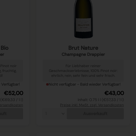
 Bio
Brut Nature
er
Champagne Drappier
Pinot noir
Für Liebhaber reiner
 fruchtig,
Geschmackserlebnisse, 100% Pinot noir:
d!
ehrlich, rein, sehr fein und sehr frisch.
 Verfügbar!
Nicht verfügbar - Bald wieder Verfügbar!
€52,00
€43,00
l (€69,33 / 1 l)
Inhalt: 0.75 l l (€57,33 / 1 l)
 Versandkosten
Preise inkl. MwSt. zzgl. Versandkosten
auft
Ausverkauft