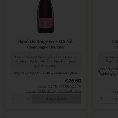
Rosé de Saignée - 0,375L
Ca
Champagne Drappier
C
Dieser Rosé de Saignée als halbe Flasche
Ein sehr 
ist wie ein Korb voller Kirschen, Erdbeeren
Flasche:
und Himbeeren.
Sofort verf
Nicht verfügbar - Bald wieder Verfügbar!
(abhängig v
€25,50
Inhalt: 0.375 l l (€68,00 / 1 l)
Preise inkl. MwSt. zzgl. Versandkosten
Pre
Ausverkauft