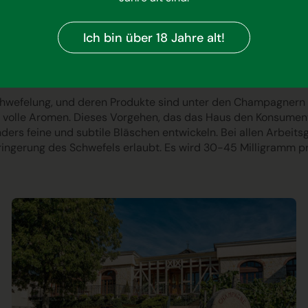
Hektar Rebflächen, von denen 60 Hektar Eigentum des Hauses s
 Der Weinberg wird insgesamt nach den Prinzipien des nachhalt
umethoden respektieren das Leben der Böden: manuelle Unkra
Ich bin über 18 Jahre alt!
Biodiversität und begünstigen gesunde Trauben.
chwefelung, und deren Produkte sind unter den Champagnern
nd volle Aromen. Dieses Vorgehen, das das Haus den Konsumen
ders feine und subtile Bläschen entwickeln. Bei allen Arbeit
ingerung des Schwefels erlaubt. Es wird 30-45 Milligramm pro 