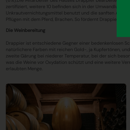
(6%).Die Mitarbeiter des Hauses Drappier bearbeiten 110 
zertifiziert, weitere 10 befinden sich in der Umwandlung.
Unkrautvernichtungsmittel benutzt und die sanften Anba
Pflügen mit dem Pferd, Brachen. So fördernt Drappier die 
Die Weinbereitung
Drappier ist entschiedene Gegner einer bedenkenlosen S
natürlichere Farben mit reichen Gold-, ja Kupfertönen, u
zweite Gärung bei niederer Temperatur, bei der sich beson
was die Weine vor Oxydation schützt und eine weitere Verr
erlaubten Menge.