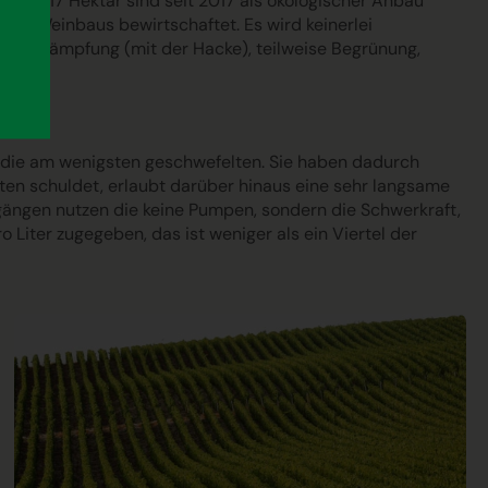
ind. 17 Hektar sind seit 2017 als ökologischer Anbau
igen Weinbaus bewirtschaftet. Es wird keinerlei
utbekämpfung (mit der Hacke), teilweise Begrünung,
 die am wenigsten geschwefelten. Sie haben dadurch
ten schuldet, erlaubt darüber hinaus eine sehr langsame
sgängen nutzen die keine Pumpen, sondern die Schwerkraft,
Liter zugegeben, das ist weniger als ein Viertel der