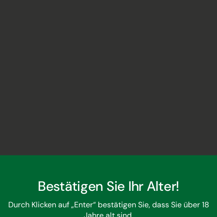
Bestätigen Sie Ihr Alter!
r Gemeinde Urville, Côte des Bars, befindet, bewahrt den a
Durch Klicken auf „Enter“ bestätigen Sie, dass Sie über 18
ngefochten, sie macht 70% des Weinbergs aus; dazu kommen P
Jahre alt sind.