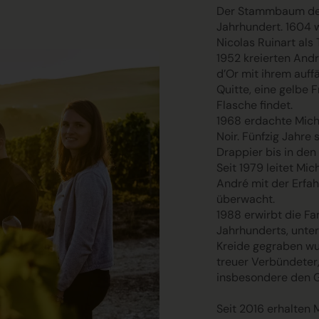
Der Stammbaum d
Jahrhundert. 1604 
Nicolas Ruinart als
1952 kreierten And
d’Or mit ihrem auffä
Quitte, eine gelbe 
Flasche findet.
1968 erdachte Mich
Noir. Fünfzig Jahre
Drappier bis in den
Seit 1979 leitet Mi
André mit der Erfa
überwacht.
1988 erwirbt die Fami
Jahrhunderts, unter
Kreide gegraben wu
treuer Verbündeter,
insbesondere den 
Seit 2016 erhalten 