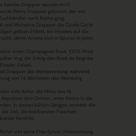
er
Familie Drappier
wurzelt im 17.
wurde Rémy Drappier geboren, der wie
 Tuchhändler nach Reims ging.
ré und Micheline Drappier die Cuvée Carte
lligen gelben Etikett, ein Hinweis auf die
Frucht, deren Aroma sich in Spuren in jeder
eline einen Champagner Rosé, 100% Pinot
 später trug der Erfolg den Rosé de Saignée
Elysée-Palast
.
chel Drappier die Weinbereitung, während
hrung von 74 Weinlesen den Weinberg
lie tiefe Keller, die Mitte des 19.
 Napoleon dem Dritten, unter Reims in die
rden. In diesen kühlen Gängen veredelt die
 die Zeit, die kostbarsten Flaschen,
Grande Sendrée.
Michel und seine Frau Sylvie Unterstützung