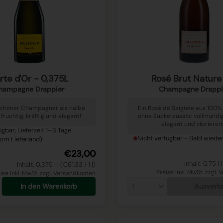
rte d'Or - 0,375L
Rosé Brut Nature
hampagne Drappier
Champagne Drappi
schöner Champagner als halbe
Ein Rosé de Saignée aus 100% 
 fruchtig, kräftig und elegant!
ohne Zuckerzusatz: vollmundig,
elegant und vibrieren
ügbar, Lieferzeit 1–3 Tage
Nicht verfügbar - Bald wieder
om Lieferland)
€23,00
Inhalt: 0.75 l 
Inhalt: 0.375 l l (€61,33 / 1 l)
Preise inkl. MwSt. zzgl.
ise inkl. MwSt. zzgl. Versandkosten
In den Warenkorb
Ausverk