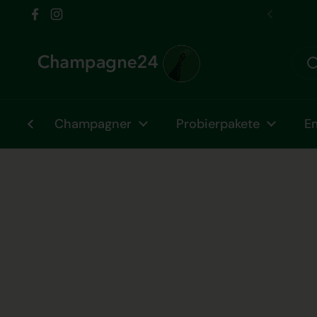
Zum Inhalt springen
ind vom Fr 31.07. bis Fr 07.08. im Urlaub!
Facebook
Instagram
Zurück
Champagner
Probierpakete
E