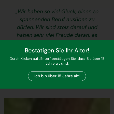
„Wir haben so viel Glück, einen so
spannenden Beruf ausüben zu
dürfen. Wir sind stolz darauf und
haben sehr viel Freude daran, es
mit unseren Kunden zu teilen!“
Bestätigen Sie Ihr Alter!
William und Thierry Bourmault,
Durch Klicken auf „Enter“ bestätigen Sie, dass Sie über 18
Winzer
Jahre alt sind.
Ich bin über 18 Jahre alt!