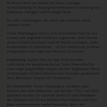
Im Mund: sanft und delikat mit feiner, cremiger
Schaumbildung. Im Abgang bemerkenswerter Schwung von
Raffinesse, Salzigkeit und fruchtiger Reife.
Ein reifer Champagner, der durch die Intensität seiner
Zartheit strahlt.
Dieser Champagner wird in einer besonderen Flasche und
in einer sehr originellen Holzkiste angeboten. Jede Flasche
wird von Hand verschnürt und mit Wachs versiegelt. Jedes
Rückenetikett ist nummeriert, um Ihre Verkostung zu einem
einzigartigen und magischen Moment zu machen.
Empfehlung:
Austern Fine de Clair. Rosa Garnelen,
Lachstartar mit gesalzener Butter, Suhis, Meeresfrüchte
oder sogar junger Brillat-savarin, frischer Ziegenkäse. Blauer
Hummersalat mit Zitrusfrüchten und Avocado, gedämpfter
Skrei, Brocoletti-Snacks mit Zitrusbutter,...
Die Geschichte
: Dieser Champagner verdankt seine
Existenz den alten Rebosrten, die auf dem "Clos" seit 2007
gepflanzt wurden. So wachsen direkt vor dem Weinkeller
des Weinguts auf 80 Are Arbanne, Petit Meslier und Pinot
Blanc nebeneinander, weiße Rebsorten, die in der