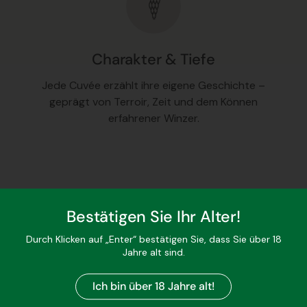
Charakter & Tiefe
Jede Cuvée erzählt ihre eigene Geschichte –
geprägt von Terroir, Zeit und dem Können
erfahrener Winzer.
Bestätigen Sie Ihr Alter!
Durch Klicken auf „Enter“ bestätigen Sie, dass Sie über 18
"Im Schatten der berühmten
Jahre alt sind.
Rebsorten Chardonnay, Pinot Noir
und Meunier tauchen drei
Ich bin über 18 Jahre alt!