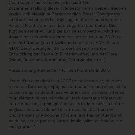
Champagne fast verschwunden sind. Die
Zusammenstellung dieser drei besonderen weißen Trauben
erwies sich als rein außergewöhnlich. Dieser Champagner
ist überraschend und einzigartig, darüber hinaus wird die
Parzelle Mont Dorin mit dem Zugpferd bearbeitet. Dies
fügt sich somit voll und ganz in den umweltfreundlichen
Ansatz der seit vielen Jahren der unsere ist, und 2019 mit
den Zertifizierungen offiziell anerkannt wird. H.V.E. 3 und
V.D.C. Zertifizierungen. So fördert diese Praxis die
Entwicklung der Fauna (z. B. Marienkäfer) und der Flora
(Mohn, Borretsch, Kornblume, Osterglocke, etc...).
Auszeichnung
: Hachette** für den
Mont Dorin 2015
"Issue d'un clos planté en 2007 de petit meslier, de pinot
blanc et d'arbanne, cépages champenois d'autrefois, cette
cuvée n'a qu'un défaut, ses volumes confidentiels. Intense,
mûr, élégant, le nez déploie un large éventail aromatique :
la torréfaction, le pain grillé la noisette, le beurre, la crème
anglaise, le tabac blond. On retrouve le côté beurré-
brioché dans une bouche soyeuse, à la fois onctueuse et
acidulée, servie par une longue finale saline et fraîche, sur
les agrumes."