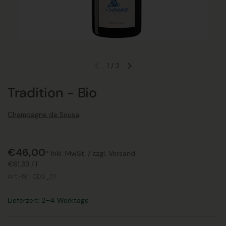
1
/
2
Vorherige Folie
Nächste Folie
Tradition - Bio
Champagne de Sousa
€46,00
* Inkl. MwSt. /
zzgl. Versand
€61,33
/
l
Art.-Nr.:
CDS_01
Lieferzeit: 2–4 Werktage