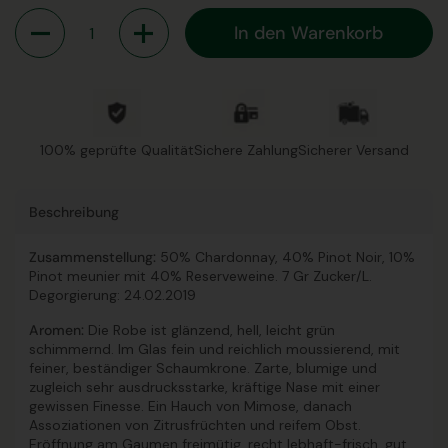
Anzahl
In den Warenkorb
100% geprüfte Qualität
Sichere Zahlung
Sicherer Versand
Beschreibung
Zusammenstellung:
50% Chardonnay, 40% Pinot Noir, 10%
Pinot meunier mit
40% Reserveweine
. 7 Gr Zucker/L.
Degorgierung: 24.02.2019
Aromen:
Die Robe ist glänzend, hell, leicht grün
schimmernd. Im Glas fein und reichlich moussierend, mit
feiner, beständiger Schaumkrone. Zarte, blumige und
zugleich sehr ausdrucksstarke, kräftige Nase mit einer
gewissen Finesse. Ein Hauch von Mimose, danach
Assoziationen von Zitrusfrüchten und reifem Obst.
Eröffnung am Gaumen freimütig, recht lebhaft-frisch, gut