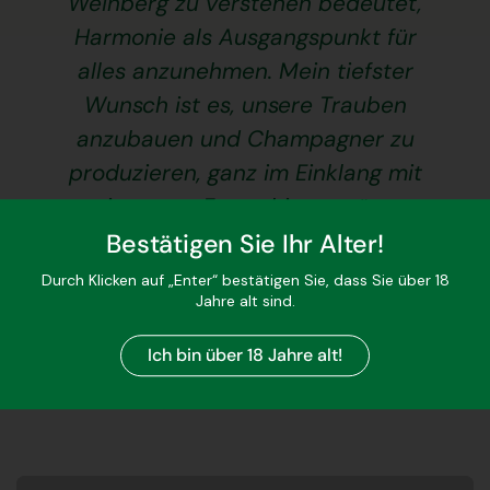
Weinberg zu verstehen bedeutet,
Harmonie als Ausgangspunkt für
alles anzunehmen. Mein tiefster
Wunsch ist es, unsere Trauben
anzubauen und Champagner zu
produzieren, ganz im Einklang mit
meinen von Empathie geprägten
Überzeugungen. Mein oberstes
Bestätigen Sie Ihr Alter!
Anliegen ist der Respekt.“
Durch Klicken auf „Enter“ bestätigen Sie, dass Sie über 18
Jahre alt sind.
Charlotte de Sousa, Winzerin
Ich bin über 18 Jahre alt!